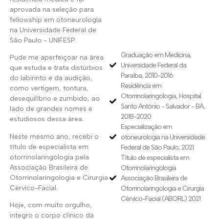
aprovada na seleção para
fellowship em otoneurologia
na Universidade Federal de
São Paulo - UNIFESP.
Graduação em Medicina,
Pude me aperfeiçoar na área
Universidade Federal da
que estuda e trata distúrbios
Paraíba, 2010-2016
do labirinto e da audição,
Residência em
como vertigem, tontura,
Otorrinolaringologia, Hospital
desequilíbrio e zumbido, ao
Santo Antônio - Salvador - BA,
lado de grandes nomes e
2018-2020
estudiosos dessa área.
Especialização em
Neste mesmo ano, recebi o
otoneurologia na Universidade
título de especialista em
Federal de São Paulo, 2021
otorrinolaringologia pela
Título de especialista em
Associação Brasileira de
Otorrinolaringologia
Otorrinolaringologia e Cirurgia
Associação Brasileira de
Cérvico-Facial.
Otorrinolaringologia e Cirurgia
Cérvico-Facial (ABORL) 2021
Hoje, com muito orgulho,
integro o corpo clínico da