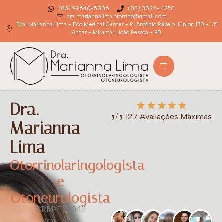
(83) 99640-5806
(83) 3022- 4250
dra.mariannalima.otorrino@gmail.com
Dra. Marianna Lima - Eco Medical Center - R. Antônio Rabelo Júnior, 170 - 13º
Andar - Miramar, João Pessoa - PB
Dra.
5/5
127 Avaliações Máximas
Marianna
Lima
Otorrinolaringologista
e
Otoneurologista
CRM-PB 10411
RQE 7006