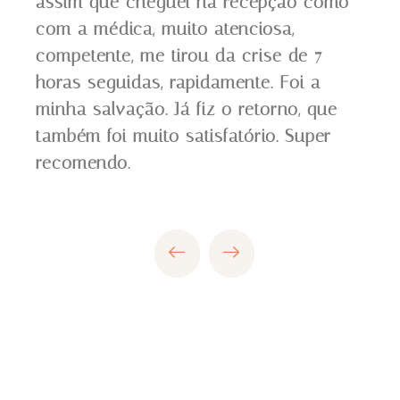
m
assim que cheguei na recepção como
at
ada
com a médica, muito atenciosa,
hu
er
competente, me tirou da crise de 7
dá 
horas seguidas, rapidamente. Foi a
com
minha salvação. Já fiz o retorno, que
também foi muito satisfatório. Super
recomendo.