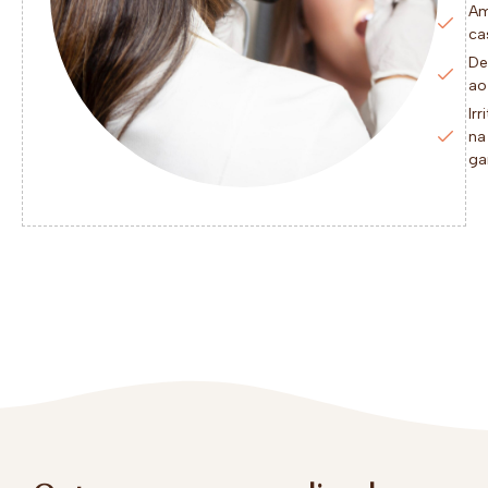
Am
ca
De
ao
Irr
na
ga